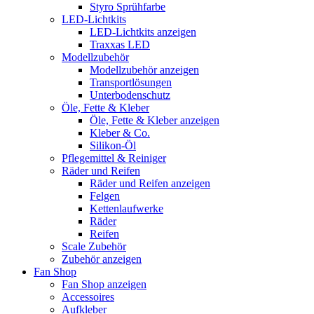
Styro Sprühfarbe
LED-Lichtkits
LED-Lichtkits anzeigen
Traxxas LED
Modellzubehör
Modellzubehör anzeigen
Transportlösungen
Unterbodenschutz
Öle, Fette & Kleber
Öle, Fette & Kleber anzeigen
Kleber & Co.
Silikon-Öl
Pflegemittel & Reiniger
Räder und Reifen
Räder und Reifen anzeigen
Felgen
Kettenlaufwerke
Räder
Reifen
Scale Zubehör
Zubehör anzeigen
Fan Shop
Fan Shop anzeigen
Accessoires
Aufkleber