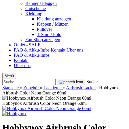
Banner / Flaggen
Gutscheine
Kleidung
Kleidung anzeigen
Kappen / Mützen
Pullover
T-Shirt / Polo
Fan Shop anzeigen
Outlet - SALE
FAQ & Akku-Infos
Kontakt
Über uns
FAQ & Akku-Infos
Kontakt
Über uns
Menü
Suche...
Startseite
»
Zubehör
»
Lackieren
»
Airbrush Lacke
»
Hobbynox
Airbrush Color Neon Orange 60ml
Hobbynox Airbrush Color Neon Orange 60ml
Hobbynox Airbrush Color