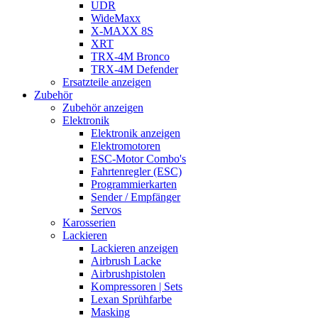
UDR
WideMaxx
X-MAXX 8S
XRT
TRX-4M Bronco
TRX-4M Defender
Ersatzteile anzeigen
Zubehör
Zubehör anzeigen
Elektronik
Elektronik anzeigen
Elektromotoren
ESC-Motor Combo's
Fahrtenregler (ESC)
Programmierkarten
Sender / Empfänger
Servos
Karosserien
Lackieren
Lackieren anzeigen
Airbrush Lacke
Airbrushpistolen
Kompressoren | Sets
Lexan Sprühfarbe
Masking