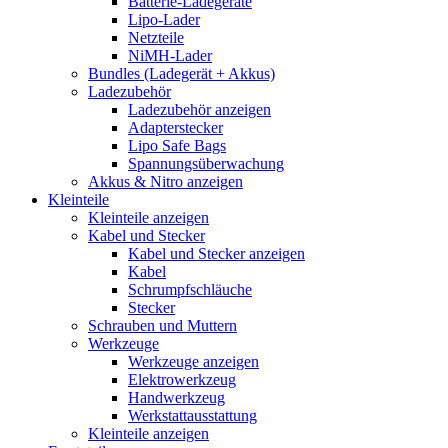
Batterie-Ladegeräte
Lipo-Lader
Netzteile
NiMH-Lader
Bundles (Ladegerät + Akkus)
Ladezubehör
Ladezubehör anzeigen
Adapterstecker
Lipo Safe Bags
Spannungsüberwachung
Akkus & Nitro anzeigen
Kleinteile
Kleinteile anzeigen
Kabel und Stecker
Kabel und Stecker anzeigen
Kabel
Schrumpfschläuche
Stecker
Schrauben und Muttern
Werkzeuge
Werkzeuge anzeigen
Elektrowerkzeug
Handwerkzeug
Werkstattausstattung
Kleinteile anzeigen