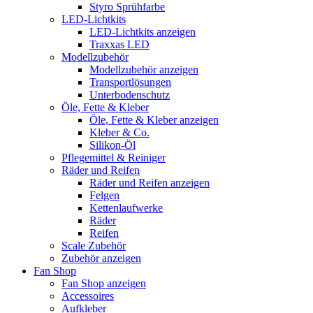
Styro Sprühfarbe
LED-Lichtkits
LED-Lichtkits anzeigen
Traxxas LED
Modellzubehör
Modellzubehör anzeigen
Transportlösungen
Unterbodenschutz
Öle, Fette & Kleber
Öle, Fette & Kleber anzeigen
Kleber & Co.
Silikon-Öl
Pflegemittel & Reiniger
Räder und Reifen
Räder und Reifen anzeigen
Felgen
Kettenlaufwerke
Räder
Reifen
Scale Zubehör
Zubehör anzeigen
Fan Shop
Fan Shop anzeigen
Accessoires
Aufkleber