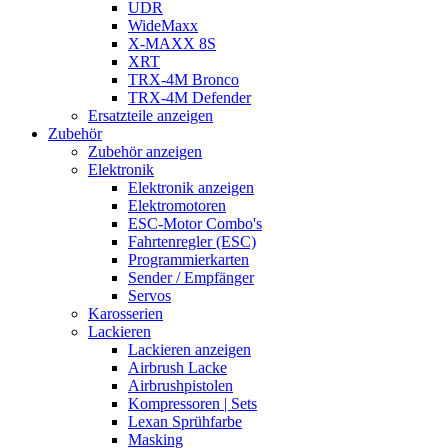
UDR
WideMaxx
X-MAXX 8S
XRT
TRX-4M Bronco
TRX-4M Defender
Ersatzteile anzeigen
Zubehör
Zubehör anzeigen
Elektronik
Elektronik anzeigen
Elektromotoren
ESC-Motor Combo's
Fahrtenregler (ESC)
Programmierkarten
Sender / Empfänger
Servos
Karosserien
Lackieren
Lackieren anzeigen
Airbrush Lacke
Airbrushpistolen
Kompressoren | Sets
Lexan Sprühfarbe
Masking