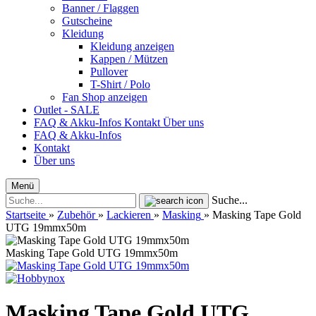
Banner / Flaggen
Gutscheine
Kleidung
Kleidung anzeigen
Kappen / Mützen
Pullover
T-Shirt / Polo
Fan Shop anzeigen
Outlet - SALE
FAQ & Akku-Infos
Kontakt
Über uns
FAQ & Akku-Infos
Kontakt
Über uns
Menü
Suche...
Startseite
»
Zubehör
»
Lackieren
»
Masking
»
Masking Tape Gold
UTG 19mmx50m
Masking Tape Gold UTG 19mmx50m
Masking Tape Gold UTG