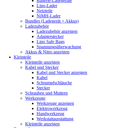
Batterie-Ladegeräte
Lipo-Lader
Netzteile
NiMH-Lader
Bundles (Ladegerät + Akkus)
Ladezubehör
Ladezubehör anzeigen
Adapterstecker
Lipo Safe Bags
Spannungsüberwachung
Akkus & Nitro anzeigen
Kleinteile
Kleinteile anzeigen
Kabel und Stecker
Kabel und Stecker anzeigen
Kabel
Schrumpfschläuche
Stecker
Schrauben und Muttern
Werkzeuge
Werkzeuge anzeigen
Elektrowerkzeug
Handwerkzeug
Werkstattausstattung
Kleinteile anzeigen