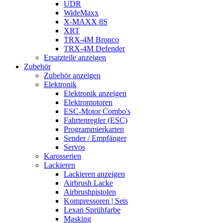
UDR
WideMaxx
X-MAXX 8S
XRT
TRX-4M Bronco
TRX-4M Defender
Ersatzteile anzeigen
Zubehör
Zubehör anzeigen
Elektronik
Elektronik anzeigen
Elektromotoren
ESC-Motor Combo's
Fahrtenregler (ESC)
Programmierkarten
Sender / Empfänger
Servos
Karosserien
Lackieren
Lackieren anzeigen
Airbrush Lacke
Airbrushpistolen
Kompressoren | Sets
Lexan Sprühfarbe
Masking