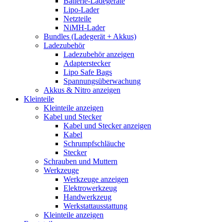
Batterie-Ladegeräte
Lipo-Lader
Netzteile
NiMH-Lader
Bundles (Ladegerät + Akkus)
Ladezubehör
Ladezubehör anzeigen
Adapterstecker
Lipo Safe Bags
Spannungsüberwachung
Akkus & Nitro anzeigen
Kleinteile
Kleinteile anzeigen
Kabel und Stecker
Kabel und Stecker anzeigen
Kabel
Schrumpfschläuche
Stecker
Schrauben und Muttern
Werkzeuge
Werkzeuge anzeigen
Elektrowerkzeug
Handwerkzeug
Werkstattausstattung
Kleinteile anzeigen