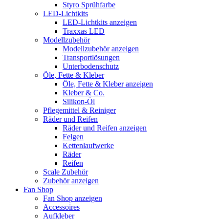
Styro Sprühfarbe
LED-Lichtkits
LED-Lichtkits anzeigen
Traxxas LED
Modellzubehör
Modellzubehör anzeigen
Transportlösungen
Unterbodenschutz
Öle, Fette & Kleber
Öle, Fette & Kleber anzeigen
Kleber & Co.
Silikon-Öl
Pflegemittel & Reiniger
Räder und Reifen
Räder und Reifen anzeigen
Felgen
Kettenlaufwerke
Räder
Reifen
Scale Zubehör
Zubehör anzeigen
Fan Shop
Fan Shop anzeigen
Accessoires
Aufkleber