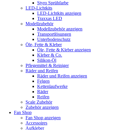
Styro Sprühfarbe
LED-Lichtkits
LED-Lichtkits anzeigen
Traxxas LED
Modellzubehör
Modellzubehör anzeigen
Transportlösungen
Unterbodenschutz
Öle, Fette & Kleber
Öle, Fette & Kleber anzeigen
Kleber & Co.
Silikon-Öl
Pflegemittel & Reiniger
Räder und Reifen
Räder und Reifen anzeigen
Felgen
Kettenlaufwerke
Räder
Reifen
Scale Zubehör
Zubehör anzeigen
Fan Shop
Fan Shop anzeigen
Accessoires
Aufkleber