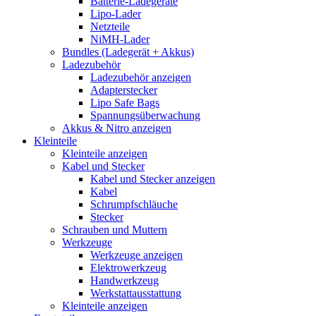
Batterie-Ladegeräte
Lipo-Lader
Netzteile
NiMH-Lader
Bundles (Ladegerät + Akkus)
Ladezubehör
Ladezubehör anzeigen
Adapterstecker
Lipo Safe Bags
Spannungsüberwachung
Akkus & Nitro anzeigen
Kleinteile
Kleinteile anzeigen
Kabel und Stecker
Kabel und Stecker anzeigen
Kabel
Schrumpfschläuche
Stecker
Schrauben und Muttern
Werkzeuge
Werkzeuge anzeigen
Elektrowerkzeug
Handwerkzeug
Werkstattausstattung
Kleinteile anzeigen