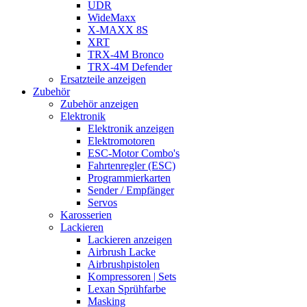
UDR
WideMaxx
X-MAXX 8S
XRT
TRX-4M Bronco
TRX-4M Defender
Ersatzteile anzeigen
Zubehör
Zubehör anzeigen
Elektronik
Elektronik anzeigen
Elektromotoren
ESC-Motor Combo's
Fahrtenregler (ESC)
Programmierkarten
Sender / Empfänger
Servos
Karosserien
Lackieren
Lackieren anzeigen
Airbrush Lacke
Airbrushpistolen
Kompressoren | Sets
Lexan Sprühfarbe
Masking