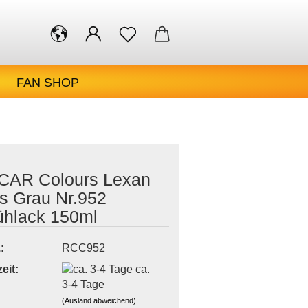
FAN SHOP
S
KONTAKT
ÜBER UNS
CAR Colours Lexan
s Grau Nr.952
ühlack 150ml
:
RCC952
eit:
ca.
3-4 Tage
(Ausland abweichend)