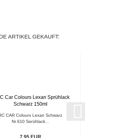
DE ARTIKEL GEKAUFT:
RC CAR Colours Lexan Schwarz
RC CAR Colours 
Nr.610 Sprühlack...
Nr.710L Sprühl
7,95 EUR
13,95 E