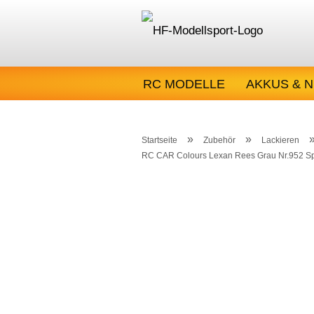
RC MODELLE
AKKUS & N
OUTLET - SALE
»
»
Startseite
Zubehör
Lackieren
RC CAR Colours Lexan Rees Grau Nr.952 S