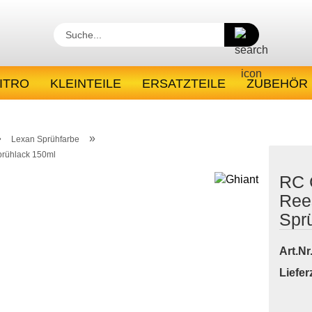
Suche...
ITRO
KLEINTEILE
ERSATZTEILE
ZUBEHÖR
FAQ & AKKU-INFO
»
»
Lexan Sprühfarbe
prühlack 150ml
RC 
Ree
Spr
Art.Nr.
Lieferz