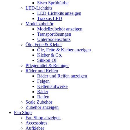
Styro Sprühfarbe
LED-Lichtkits
LED-Lichtkits anzeigen
Traxxas LED
Modellzubehör
Modellzubehör anzeigen
Transportlösungen
Unterbodenschutz
Öle, Fette & Kleber
Öle, Fette & Kleber anzeigen
Kleber & Co.
Silikon-Öl
Pflegemittel & Reiniger
Räder und Reifen
Räder und Reifen anzeigen
Felgen
Kettenlaufwerke
Räder
Reifen
Scale Zubehör
Zubehör anzeigen
Fan Shop
Fan Shop anzeigen
Accessoires
Aufkleber