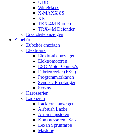
UDR
WideMaxx
X-MAXX 8S
XRT
TRX-4M Bronco
TRX-4M Defender
Ersatzteile anzeigen
Zubehör
Zubehör anzeigen
Elektronik
Elektronik anzeigen
Elektromotoren
ESC-Motor Combo's
Fahrtenregler (ESC)
Programmierkarten
Sender / Empfänger
Servos
Karosserien
Lackieren
Lackieren anzeigen
Airbrush Lacke
Airbrushpistolen
Kompressoren | Sets
Lexan Sprühfarbe
Masking