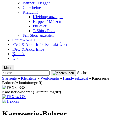
Banner / Flaggen
Gutscheine
Kleidung
Kleidung anzeigen
Kappen / Mützen
Pullover
T-Shirt / Polo
Fan Shop anzeigen
Outlet - SALE
FAQ & Akku-Infos
Kontakt
Über uns
FAQ & Akku-Infos
Kontakt
Über uns
Menü
Suche...
Startseite
»
Kleinteile
»
Werkzeuge
»
Handwerkzeug
»
Karosserie-
Bohrer (Aluminiumgriff)
Karosserie-Bohrer (Aluminiumgriff)
Karosserie-Bohrer