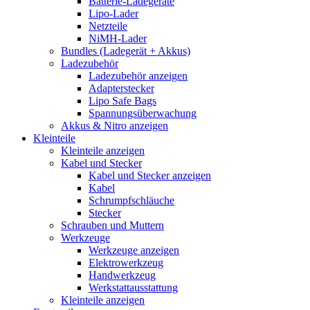
Batterie-Ladegeräte
Lipo-Lader
Netzteile
NiMH-Lader
Bundles (Ladegerät + Akkus)
Ladezubehör
Ladezubehör anzeigen
Adapterstecker
Lipo Safe Bags
Spannungsüberwachung
Akkus & Nitro anzeigen
Kleinteile
Kleinteile anzeigen
Kabel und Stecker
Kabel und Stecker anzeigen
Kabel
Schrumpfschläuche
Stecker
Schrauben und Muttern
Werkzeuge
Werkzeuge anzeigen
Elektrowerkzeug
Handwerkzeug
Werkstattausstattung
Kleinteile anzeigen