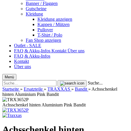
Banner / Flaggen
Gutscheine
Kleidung
Kleidung anzeigen
Kappen / Mützen
Pullover
T-Shirt / Polo
Fan Shop anzeigen
Outlet - SALE
FAQ & Akku-Infos
Kontakt
Über uns
FAQ & Akku-Infos
Kontakt
Über uns
Menü
Suche...
Startseite
»
Ersatzteile
»
TRAXXAS
»
Bandit
»
Achsschenkel
hinten Aluminium Pink Bandit
Achsschenkel hinten Aluminium Pink Bandit
Achsschenkel hinten