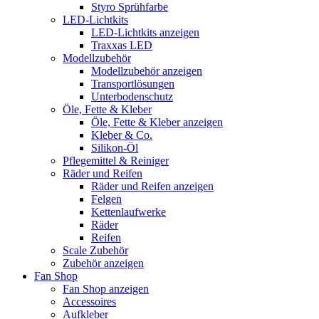
Styro Sprühfarbe
LED-Lichtkits
LED-Lichtkits anzeigen
Traxxas LED
Modellzubehör
Modellzubehör anzeigen
Transportlösungen
Unterbodenschutz
Öle, Fette & Kleber
Öle, Fette & Kleber anzeigen
Kleber & Co.
Silikon-Öl
Pflegemittel & Reiniger
Räder und Reifen
Räder und Reifen anzeigen
Felgen
Kettenlaufwerke
Räder
Reifen
Scale Zubehör
Zubehör anzeigen
Fan Shop
Fan Shop anzeigen
Accessoires
Aufkleber