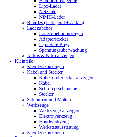
Batterie-Ladegeräte
Lipo-Lader
Netzteile
NiMH-Lader
Bundles (Ladegerät + Akkus)
Ladezubehör
Ladezubehör anzeigen
Adapterstecker
Lipo Safe Bags
Spannungsüberwachung
Akkus & Nitro anzeigen
Kleinteile
Kleinteile anzeigen
Kabel und Stecker
Kabel und Stecker anzeigen
Kabel
Schrumpfschläuche
Stecker
Schrauben und Muttern
Werkzeuge
Werkzeuge anzeigen
Elektrowerkzeug
Handwerkzeug
Werkstattausstattung
Kleinteile anzeigen