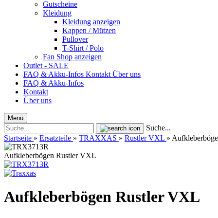
Gutscheine
Kleidung
Kleidung anzeigen
Kappen / Mützen
Pullover
T-Shirt / Polo
Fan Shop anzeigen
Outlet - SALE
FAQ & Akku-Infos
Kontakt
Über uns
FAQ & Akku-Infos
Kontakt
Über uns
Menü
Suche...
Startseite
»
Ersatzteile
»
TRAXXAS
»
Rustler VXL
»
Aufkleberböge
Aufkleberbögen Rustler VXL
Aufkleberbögen Rustler VXL