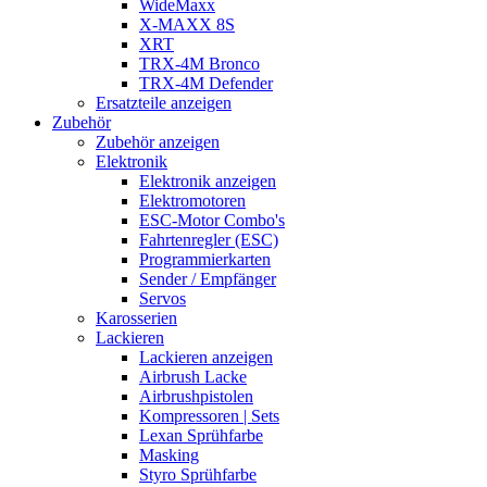
WideMaxx
X-MAXX 8S
XRT
TRX-4M Bronco
TRX-4M Defender
Ersatzteile anzeigen
Zubehör
Zubehör anzeigen
Elektronik
Elektronik anzeigen
Elektromotoren
ESC-Motor Combo's
Fahrtenregler (ESC)
Programmierkarten
Sender / Empfänger
Servos
Karosserien
Lackieren
Lackieren anzeigen
Airbrush Lacke
Airbrushpistolen
Kompressoren | Sets
Lexan Sprühfarbe
Masking
Styro Sprühfarbe