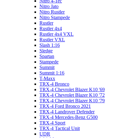
Nitro 4-Tec
Nitro Jato
Nitro Rustler
Nitro Stampede
Rustler
Rustler 4x4
Rustler 4x4 VXL
Rustler VXL
Slash 1:16
Sledge
Spartan
Stampede
Summit
Summit 1:16
T-Maxx
TRX-4 Bronco
TRX-4 Chevrolet Blazer K10 '69
TRX-4 Chevrolet Blazer K10 '72
TRX-4 Chevrolet Blazer K10 '79
TRX-4 Ford Bronco 2021
TRX-4 Landrover Defender
TRX-4 Mercedes-Benz G500
TRX-4 Sport
TRX-4 Tactical Unit
UDR