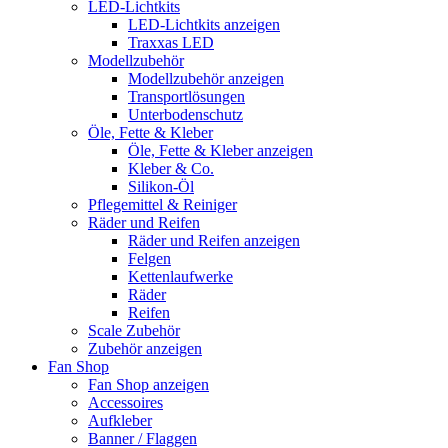
LED-Lichtkits
LED-Lichtkits anzeigen
Traxxas LED
Modellzubehör
Modellzubehör anzeigen
Transportlösungen
Unterbodenschutz
Öle, Fette & Kleber
Öle, Fette & Kleber anzeigen
Kleber & Co.
Silikon-Öl
Pflegemittel & Reiniger
Räder und Reifen
Räder und Reifen anzeigen
Felgen
Kettenlaufwerke
Räder
Reifen
Scale Zubehör
Zubehör anzeigen
Fan Shop
Fan Shop anzeigen
Accessoires
Aufkleber
Banner / Flaggen