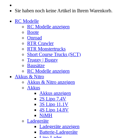
Sie haben noch keine Artikel in Ihrem Warenkorb.
RC Modelle
RC Modelle anzeigen
Boote
Onroad
RTR Crawler
RTR Monstertrucks
Short Course Trucks (SCT)
Truggy | Buggy
Bausätze
RC Modelle anzeigen
Akkus & Nitro
Akkus & Nitro anzeigen
Akkus
Akkus anzeigen
2S Lipo 7.4V
3S Lipo 11.1V
4S Lipo 14.8V
NiMH
Ladegeräte
Ladegeräte anzeigen
Batterie-Ladegeräte
Lipo-Lader