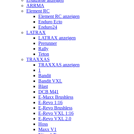
Ersatzteile anzeigen
ARRMA
Element RC
Element RC anzeigen
Enduro Ecto
Enduro24
LATRAX
LATRAX anzeigen
Prerunner
Rally
Teton
TRAXXAS
TRAXXAS anzeigen
1
Bandit
Bandit VXL
Blast
DCB M41
E-Maxx Brushless
E-Revo 1:16
E-Revo Brushless
E-Revo VXL 1:16
E-Revo VXL 2.0
Hoss
Maxx V1