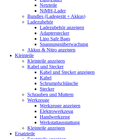
Netzteile
NiMH-Lader
Bundles (Ladegerät + Akkus)
Ladezubehör
Ladezubehör anzeigen
Adapterstecker
Lipo Safe Bags
Spannungsüberwachung
Akkus & Nitro anzeigen
Kleinteile
Kleinteile anzeigen
Kabel und Stecker
Kabel und Stecker anzeigen
Kabel
Schrumpfschläuche
Stecker
Schrauben und Muttern
Werkzeuge
Werkzeuge anzeigen
Elektrowerkzeug
Handwerkzeug
Werkstattausstattung
Kleinteile anzeigen
Ersatzteile