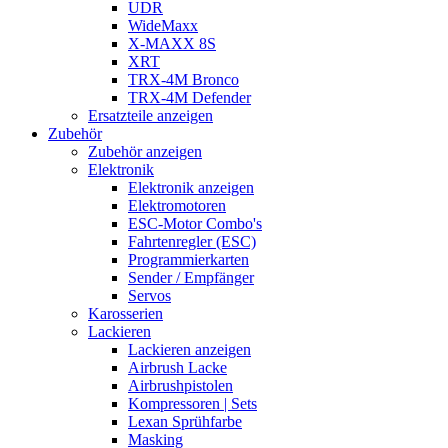
UDR
WideMaxx
X-MAXX 8S
XRT
TRX-4M Bronco
TRX-4M Defender
Ersatzteile anzeigen
Zubehör
Zubehör anzeigen
Elektronik
Elektronik anzeigen
Elektromotoren
ESC-Motor Combo's
Fahrtenregler (ESC)
Programmierkarten
Sender / Empfänger
Servos
Karosserien
Lackieren
Lackieren anzeigen
Airbrush Lacke
Airbrushpistolen
Kompressoren | Sets
Lexan Sprühfarbe
Masking