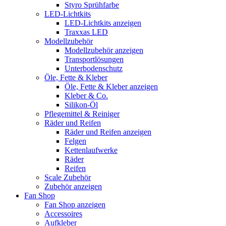
Styro Sprühfarbe
LED-Lichtkits
LED-Lichtkits anzeigen
Traxxas LED
Modellzubehör
Modellzubehör anzeigen
Transportlösungen
Unterbodenschutz
Öle, Fette & Kleber
Öle, Fette & Kleber anzeigen
Kleber & Co.
Silikon-Öl
Pflegemittel & Reiniger
Räder und Reifen
Räder und Reifen anzeigen
Felgen
Kettenlaufwerke
Räder
Reifen
Scale Zubehör
Zubehör anzeigen
Fan Shop
Fan Shop anzeigen
Accessoires
Aufkleber