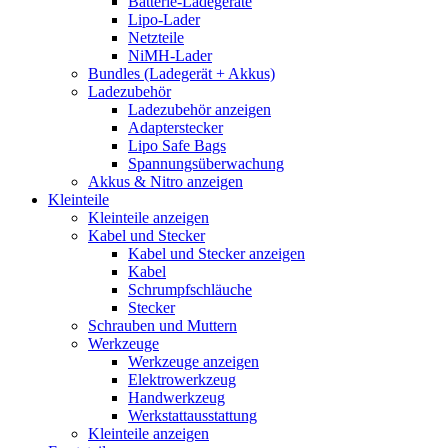
Batterie-Ladegeräte
Lipo-Lader
Netzteile
NiMH-Lader
Bundles (Ladegerät + Akkus)
Ladezubehör
Ladezubehör anzeigen
Adapterstecker
Lipo Safe Bags
Spannungsüberwachung
Akkus & Nitro anzeigen
Kleinteile
Kleinteile anzeigen
Kabel und Stecker
Kabel und Stecker anzeigen
Kabel
Schrumpfschläuche
Stecker
Schrauben und Muttern
Werkzeuge
Werkzeuge anzeigen
Elektrowerkzeug
Handwerkzeug
Werkstattausstattung
Kleinteile anzeigen