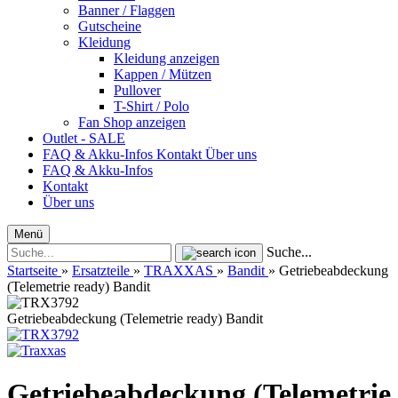
Banner / Flaggen
Gutscheine
Kleidung
Kleidung anzeigen
Kappen / Mützen
Pullover
T-Shirt / Polo
Fan Shop anzeigen
Outlet - SALE
FAQ & Akku-Infos
Kontakt
Über uns
FAQ & Akku-Infos
Kontakt
Über uns
Menü
Suche...
Startseite
»
Ersatzteile
»
TRAXXAS
»
Bandit
»
Getriebeabdeckung
(Telemetrie ready) Bandit
Getriebeabdeckung (Telemetrie ready) Bandit
Getriebeabdeckung (Telemetrie