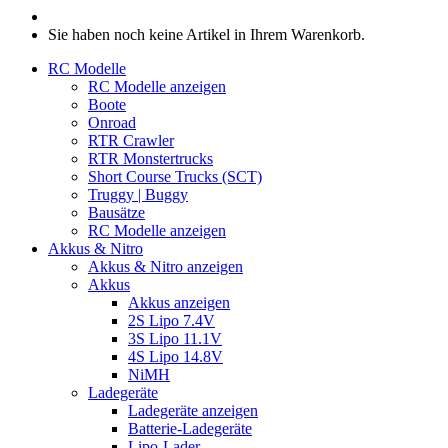
Sie haben noch keine Artikel in Ihrem Warenkorb.
RC Modelle
RC Modelle anzeigen
Boote
Onroad
RTR Crawler
RTR Monstertrucks
Short Course Trucks (SCT)
Truggy | Buggy
Bausätze
RC Modelle anzeigen
Akkus & Nitro
Akkus & Nitro anzeigen
Akkus
Akkus anzeigen
2S Lipo 7.4V
3S Lipo 11.1V
4S Lipo 14.8V
NiMH
Ladegeräte
Ladegeräte anzeigen
Batterie-Ladegeräte
Lipo-Lader