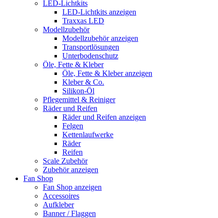
LED-Lichtkits
LED-Lichtkits anzeigen
Traxxas LED
Modellzubehör
Modellzubehör anzeigen
Transportlösungen
Unterbodenschutz
Öle, Fette & Kleber
Öle, Fette & Kleber anzeigen
Kleber & Co.
Silikon-Öl
Pflegemittel & Reiniger
Räder und Reifen
Räder und Reifen anzeigen
Felgen
Kettenlaufwerke
Räder
Reifen
Scale Zubehör
Zubehör anzeigen
Fan Shop
Fan Shop anzeigen
Accessoires
Aufkleber
Banner / Flaggen