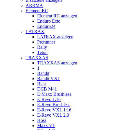
Ersatzteile anzeigen
ARRMA
Element RC
Element RC anzeigen
Enduro Ecto
Enduro24
LATRAX
LATRAX anzeigen
Prerunner
Rally
Teton
TRAXXAS
TRAXXAS anzeigen
1
Bandit
Bandit VXL
Blast
DCB M41
E-Maxx Brushless
E-Revo 1:16
E-Revo Brushless
E-Revo VXL 1:16
E-Revo VXL 2.0
Hoss
Maxx V1