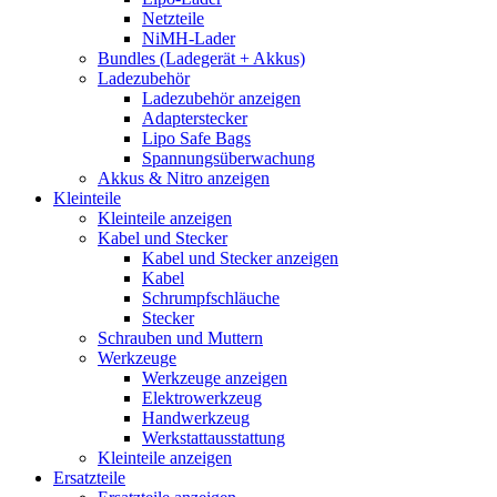
Netzteile
NiMH-Lader
Bundles (Ladegerät + Akkus)
Ladezubehör
Ladezubehör anzeigen
Adapterstecker
Lipo Safe Bags
Spannungsüberwachung
Akkus & Nitro anzeigen
Kleinteile
Kleinteile anzeigen
Kabel und Stecker
Kabel und Stecker anzeigen
Kabel
Schrumpfschläuche
Stecker
Schrauben und Muttern
Werkzeuge
Werkzeuge anzeigen
Elektrowerkzeug
Handwerkzeug
Werkstattausstattung
Kleinteile anzeigen
Ersatzteile