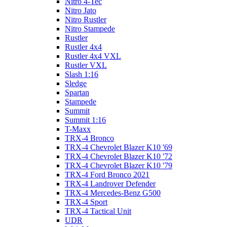
Nitro 4-Tec
Nitro Jato
Nitro Rustler
Nitro Stampede
Rustler
Rustler 4x4
Rustler 4x4 VXL
Rustler VXL
Slash 1:16
Sledge
Spartan
Stampede
Summit
Summit 1:16
T-Maxx
TRX-4 Bronco
TRX-4 Chevrolet Blazer K10 '69
TRX-4 Chevrolet Blazer K10 '72
TRX-4 Chevrolet Blazer K10 '79
TRX-4 Ford Bronco 2021
TRX-4 Landrover Defender
TRX-4 Mercedes-Benz G500
TRX-4 Sport
TRX-4 Tactical Unit
UDR