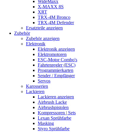
WideMaxx
X-MAXX 8S
XRT
TRX-4M Bronco
TRX-4M Defender
Ersatzteile anzeigen
Zubehör
Zubehör anzeigen
Elektronik
Elektronik anzeigen
Elektromotoren
ESC-Motor Combo's
Fahrtenregler (ESC)
Programmierkarten
Sender / Empfänger
Servos
Karosserien
Lackieren
Lackieren anzeigen
Airbrush Lacke
Airbrushpistolen
Kompressoren | Sets
Lexan Sprühfarbe
Masking
Styro Sprühfarbe