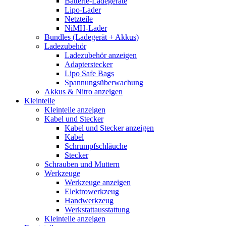
Batterie-Ladegeräte
Lipo-Lader
Netzteile
NiMH-Lader
Bundles (Ladegerät + Akkus)
Ladezubehör
Ladezubehör anzeigen
Adapterstecker
Lipo Safe Bags
Spannungsüberwachung
Akkus & Nitro anzeigen
Kleinteile
Kleinteile anzeigen
Kabel und Stecker
Kabel und Stecker anzeigen
Kabel
Schrumpfschläuche
Stecker
Schrauben und Muttern
Werkzeuge
Werkzeuge anzeigen
Elektrowerkzeug
Handwerkzeug
Werkstattausstattung
Kleinteile anzeigen