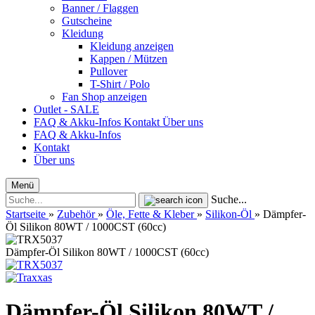
Banner / Flaggen
Gutscheine
Kleidung
Kleidung anzeigen
Kappen / Mützen
Pullover
T-Shirt / Polo
Fan Shop anzeigen
Outlet - SALE
FAQ & Akku-Infos
Kontakt
Über uns
FAQ & Akku-Infos
Kontakt
Über uns
Menü
Suche...
Startseite
»
Zubehör
»
Öle, Fette & Kleber
»
Silikon-Öl
»
Dämpfer-
Öl Silikon 80WT / 1000CST (60cc)
Dämpfer-Öl Silikon 80WT / 1000CST (60cc)
Dämpfer-Öl Silikon 80WT /