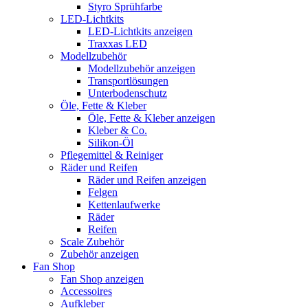
Styro Sprühfarbe
LED-Lichtkits
LED-Lichtkits anzeigen
Traxxas LED
Modellzubehör
Modellzubehör anzeigen
Transportlösungen
Unterbodenschutz
Öle, Fette & Kleber
Öle, Fette & Kleber anzeigen
Kleber & Co.
Silikon-Öl
Pflegemittel & Reiniger
Räder und Reifen
Räder und Reifen anzeigen
Felgen
Kettenlaufwerke
Räder
Reifen
Scale Zubehör
Zubehör anzeigen
Fan Shop
Fan Shop anzeigen
Accessoires
Aufkleber