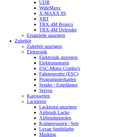
UDR
WideMaxx
X-MAXX 8S
XRT
TRX-4M Bronco
TRX-4M Defender
Ersatzteile anzeigen
Zubehör
Zubehör anzeigen
Elektronik
Elektronik anzeigen
Elektromotoren
ESC-Motor Combo's
Fahrtenregler (ESC)
Programmierkarten
Sender / Empfänger
Servos
Karosserien
Lackieren
Lackieren anzeigen
Airbrush Lacke
Airbrushpistolen
Kompressoren | Sets
Lexan Sprühfarbe
Masking