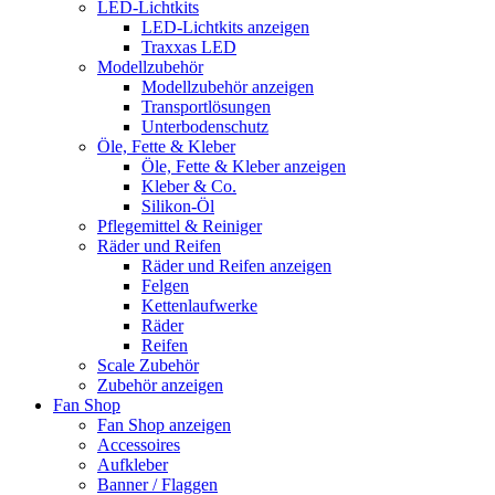
LED-Lichtkits
LED-Lichtkits anzeigen
Traxxas LED
Modellzubehör
Modellzubehör anzeigen
Transportlösungen
Unterbodenschutz
Öle, Fette & Kleber
Öle, Fette & Kleber anzeigen
Kleber & Co.
Silikon-Öl
Pflegemittel & Reiniger
Räder und Reifen
Räder und Reifen anzeigen
Felgen
Kettenlaufwerke
Räder
Reifen
Scale Zubehör
Zubehör anzeigen
Fan Shop
Fan Shop anzeigen
Accessoires
Aufkleber
Banner / Flaggen