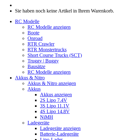
Sie haben noch keine Artikel in Ihrem Warenkorb.
RC Modelle
RC Modelle anzeigen
Boote
Onroad
RTR Crawler
RTR Monstertrucks
Short Course Trucks (SCT)
Truggy | Buggy
Bausätze
RC Modelle anzeigen
Akkus & Nitro
Akkus & Nitro anzeigen
Akkus
Akkus anzeigen
2S Lipo 7.4V
3S Lipo 11.1V
4S Lipo 14.8V
NiMH
Ladegeräte
Ladegeräte anzeigen
Batterie-Ladegeräte
Lipo-Lader