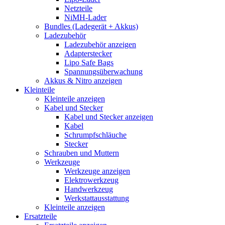
Netzteile
NiMH-Lader
Bundles (Ladegerät + Akkus)
Ladezubehör
Ladezubehör anzeigen
Adapterstecker
Lipo Safe Bags
Spannungsüberwachung
Akkus & Nitro anzeigen
Kleinteile
Kleinteile anzeigen
Kabel und Stecker
Kabel und Stecker anzeigen
Kabel
Schrumpfschläuche
Stecker
Schrauben und Muttern
Werkzeuge
Werkzeuge anzeigen
Elektrowerkzeug
Handwerkzeug
Werkstattausstattung
Kleinteile anzeigen
Ersatzteile