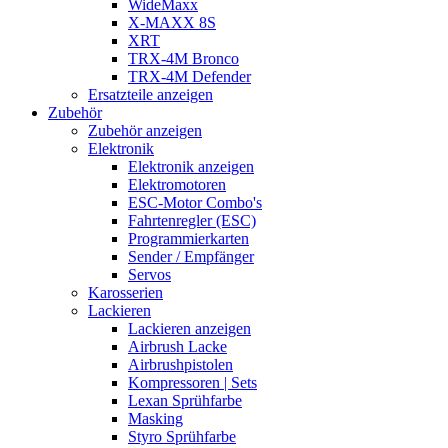
WideMaxx
X-MAXX 8S
XRT
TRX-4M Bronco
TRX-4M Defender
Ersatzteile anzeigen
Zubehör
Zubehör anzeigen
Elektronik
Elektronik anzeigen
Elektromotoren
ESC-Motor Combo's
Fahrtenregler (ESC)
Programmierkarten
Sender / Empfänger
Servos
Karosserien
Lackieren
Lackieren anzeigen
Airbrush Lacke
Airbrushpistolen
Kompressoren | Sets
Lexan Sprühfarbe
Masking
Styro Sprühfarbe