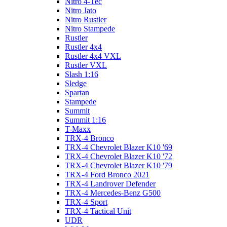
Nitro 4-Tec
Nitro Jato
Nitro Rustler
Nitro Stampede
Rustler
Rustler 4x4
Rustler 4x4 VXL
Rustler VXL
Slash 1:16
Sledge
Spartan
Stampede
Summit
Summit 1:16
T-Maxx
TRX-4 Bronco
TRX-4 Chevrolet Blazer K10 '69
TRX-4 Chevrolet Blazer K10 '72
TRX-4 Chevrolet Blazer K10 '79
TRX-4 Ford Bronco 2021
TRX-4 Landrover Defender
TRX-4 Mercedes-Benz G500
TRX-4 Sport
TRX-4 Tactical Unit
UDR