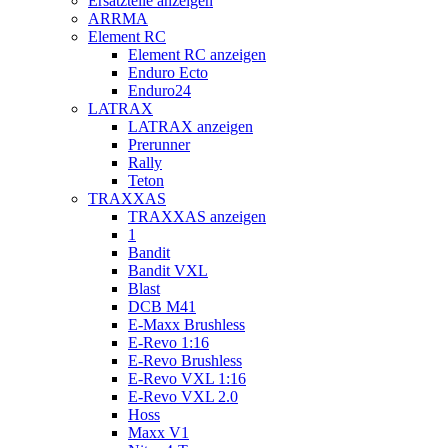
Ersatzteile anzeigen
ARRMA
Element RC
Element RC anzeigen
Enduro Ecto
Enduro24
LATRAX
LATRAX anzeigen
Prerunner
Rally
Teton
TRAXXAS
TRAXXAS anzeigen
1
Bandit
Bandit VXL
Blast
DCB M41
E-Maxx Brushless
E-Revo 1:16
E-Revo Brushless
E-Revo VXL 1:16
E-Revo VXL 2.0
Hoss
Maxx V1