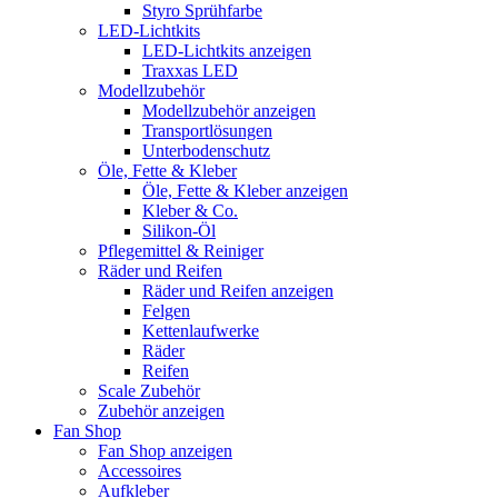
Styro Sprühfarbe
LED-Lichtkits
LED-Lichtkits anzeigen
Traxxas LED
Modellzubehör
Modellzubehör anzeigen
Transportlösungen
Unterbodenschutz
Öle, Fette & Kleber
Öle, Fette & Kleber anzeigen
Kleber & Co.
Silikon-Öl
Pflegemittel & Reiniger
Räder und Reifen
Räder und Reifen anzeigen
Felgen
Kettenlaufwerke
Räder
Reifen
Scale Zubehör
Zubehör anzeigen
Fan Shop
Fan Shop anzeigen
Accessoires
Aufkleber