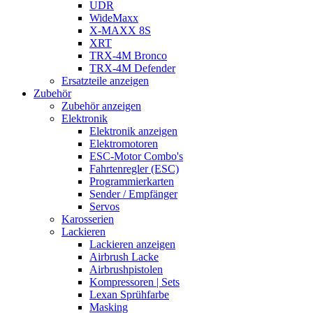
UDR
WideMaxx
X-MAXX 8S
XRT
TRX-4M Bronco
TRX-4M Defender
Ersatzteile anzeigen
Zubehör
Zubehör anzeigen
Elektronik
Elektronik anzeigen
Elektromotoren
ESC-Motor Combo's
Fahrtenregler (ESC)
Programmierkarten
Sender / Empfänger
Servos
Karosserien
Lackieren
Lackieren anzeigen
Airbrush Lacke
Airbrushpistolen
Kompressoren | Sets
Lexan Sprühfarbe
Masking