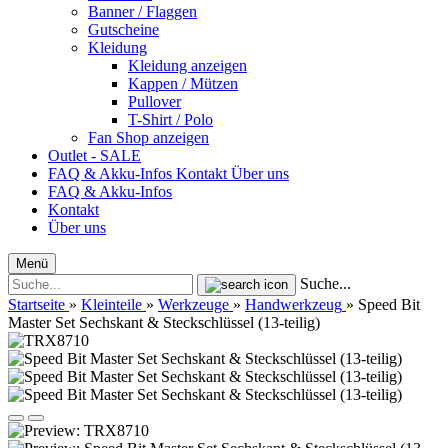
Banner / Flaggen
Gutscheine
Kleidung
Kleidung anzeigen
Kappen / Mützen
Pullover
T-Shirt / Polo
Fan Shop anzeigen
Outlet - SALE
FAQ & Akku-Infos
Kontakt
Über uns
FAQ & Akku-Infos
Kontakt
Über uns
Menü
Suche...
Startseite
»
Kleinteile
»
Werkzeuge
»
Handwerkzeug
»
Speed ​​Bit
Master Set Sechskant & Steckschlüssel (13-teilig)