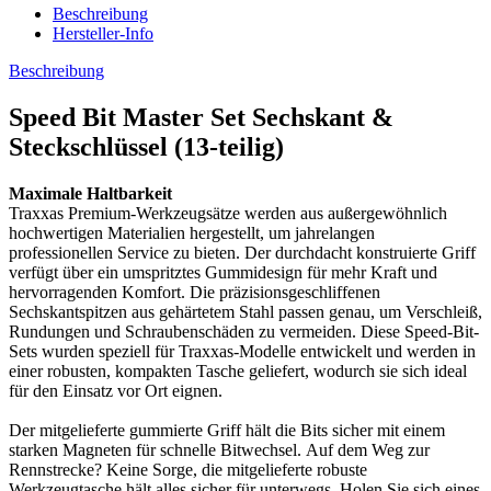
Beschreibung
Hersteller-Info
Beschreibung
Speed ​​Bit Master Set Sechskant &
Steckschlüssel (13-teilig)
Maximale Haltbarkeit
Traxxas Premium-Werkzeugsätze werden aus außergewöhnlich
hochwertigen Materialien hergestellt, um jahrelangen
professionellen Service zu bieten.
Der durchdacht konstruierte Griff
verfügt über ein umspritztes Gummidesign für mehr Kraft und
hervorragenden Komfort.
Die präzisionsgeschliffenen
Sechskantspitzen aus gehärtetem Stahl passen genau, um Verschleiß,
Rundungen und Schraubenschäden zu vermeiden.
Diese Speed-Bit-
Sets wurden speziell für Traxxas-Modelle entwickelt und werden in
einer robusten, kompakten Tasche geliefert, wodurch sie sich ideal
für den Einsatz vor Ort eignen.
Der mitgelieferte gummierte Griff hält die Bits sicher mit einem
starken Magneten für schnelle Bitwechsel.
Auf dem Weg zur
Rennstrecke?
Keine Sorge, die mitgelieferte robuste
Werkzeugtasche hält alles sicher für unterwegs.
Holen Sie sich eines