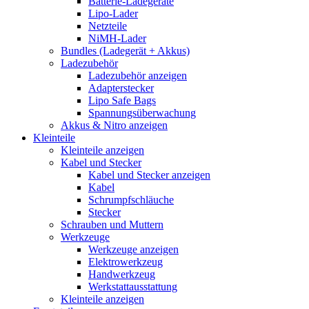
Batterie-Ladegeräte
Lipo-Lader
Netzteile
NiMH-Lader
Bundles (Ladegerät + Akkus)
Ladezubehör
Ladezubehör anzeigen
Adapterstecker
Lipo Safe Bags
Spannungsüberwachung
Akkus & Nitro anzeigen
Kleinteile
Kleinteile anzeigen
Kabel und Stecker
Kabel und Stecker anzeigen
Kabel
Schrumpfschläuche
Stecker
Schrauben und Muttern
Werkzeuge
Werkzeuge anzeigen
Elektrowerkzeug
Handwerkzeug
Werkstattausstattung
Kleinteile anzeigen