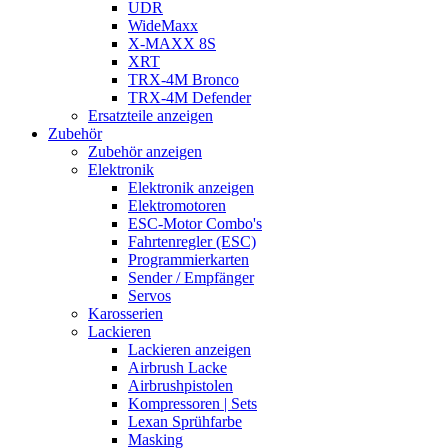
UDR
WideMaxx
X-MAXX 8S
XRT
TRX-4M Bronco
TRX-4M Defender
Ersatzteile anzeigen
Zubehör
Zubehör anzeigen
Elektronik
Elektronik anzeigen
Elektromotoren
ESC-Motor Combo's
Fahrtenregler (ESC)
Programmierkarten
Sender / Empfänger
Servos
Karosserien
Lackieren
Lackieren anzeigen
Airbrush Lacke
Airbrushpistolen
Kompressoren | Sets
Lexan Sprühfarbe
Masking