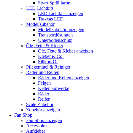
Styro Sprühfarbe
LED-Lichtkits
LED-Lichtkits anzeigen
Traxxas LED
Modellzubehör
Modellzubehör anzeigen
Transportlösungen
Unterbodenschutz
Öle, Fette & Kleber
Öle, Fette & Kleber anzeigen
Kleber & Co.
Silikon-Öl
Pflegemittel & Reiniger
Räder und Reifen
Räder und Reifen anzeigen
Felgen
Kettenlaufwerke
Räder
Reifen
Scale Zubehör
Zubehör anzeigen
Fan Shop
Fan Shop anzeigen
Accessoires
Aufkleber