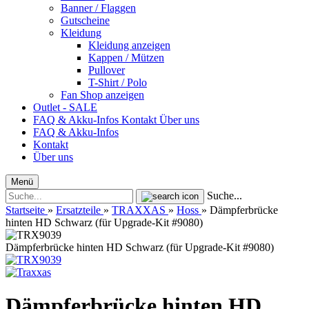
Banner / Flaggen
Gutscheine
Kleidung
Kleidung anzeigen
Kappen / Mützen
Pullover
T-Shirt / Polo
Fan Shop anzeigen
Outlet - SALE
FAQ & Akku-Infos
Kontakt
Über uns
FAQ & Akku-Infos
Kontakt
Über uns
Menü
Suche...
Startseite
»
Ersatzteile
»
TRAXXAS
»
Hoss
»
Dämpferbrücke
hinten HD Schwarz (für Upgrade-Kit #9080)
Dämpferbrücke hinten HD Schwarz (für Upgrade-Kit #9080)
Dämpferbrücke hinten HD