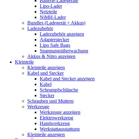
Batterie-Ladegeräte
Lipo-Lader
Netzteile
NiMH-Lader
Bundles (Ladegerät + Akkus)
Ladezubehör
Ladezubehör anzeigen
Adapterstecker
Lipo Safe Bags
Spannungsüberwachung
Akkus & Nitro anzeigen
Kleinteile
Kleinteile anzeigen
Kabel und Stecker
Kabel und Stecker anzeigen
Kabel
Schrumpfschläuche
Stecker
Schrauben und Muttern
Werkzeuge
Werkzeuge anzeigen
Elektrowerkzeug
Handwerkzeug
Werkstattausstattung
Kleinteile anzeigen