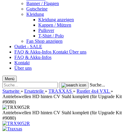
Banner / Flaggen
Gutscheine
Kleidung
Kleidung anzeigen
Kappen / Mützen
Pullover
T-Shirt / Polo
Fan Shop anzeigen
Outlet - SALE
FAQ & Akku-Infos
Kontakt
Über uns
FAQ & Akku-Infos
Kontakt
Über uns
Menü
Suche...
Startseite
»
Ersatzteile
»
TRAXXAS
»
Rustler 4x4 VXL
»
Antriebswellen HD hinten CV Stahl komplett (für Upgrade Kit
#9080)
Antriebswellen HD hinten CV Stahl komplett (für Upgrade Kit
#9080)