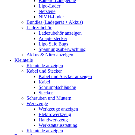
Batterie-Ladegeräte
Lipo-Lader
Netzteile
NiMH-Lader
Bundles (Ladegerät + Akkus)
Ladezubehör
Ladezubehör anzeigen
Adapterstecker
Lipo Safe Bags
Spannungsüberwachung
Akkus & Nitro anzeigen
Kleinteile
Kleinteile anzeigen
Kabel und Stecker
Kabel und Stecker anzeigen
Kabel
Schrumpfschläuche
Stecker
Schrauben und Muttern
Werkzeuge
Werkzeuge anzeigen
Elektrowerkzeug
Handwerkzeug
Werkstattausstattung
Kleinteile anzeigen