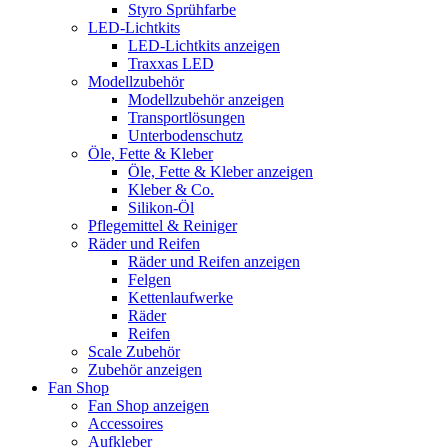
Styro Sprühfarbe
LED-Lichtkits
LED-Lichtkits anzeigen
Traxxas LED
Modellzubehör
Modellzubehör anzeigen
Transportlösungen
Unterbodenschutz
Öle, Fette & Kleber
Öle, Fette & Kleber anzeigen
Kleber & Co.
Silikon-Öl
Pflegemittel & Reiniger
Räder und Reifen
Räder und Reifen anzeigen
Felgen
Kettenlaufwerke
Räder
Reifen
Scale Zubehör
Zubehör anzeigen
Fan Shop
Fan Shop anzeigen
Accessoires
Aufkleber