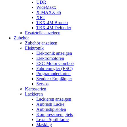
UDR
WideMaxx
X-MAXX 8S
XRT
TRX-4M Bronco
TRX-4M Defender
Ersatzteile anzeigen
Zubehör
Zubehör anzeigen
Elektronik
Elektronik anzeigen
Elektromotoren
ESC-Motor Combo's
Fahrtenregler (ESC)
Programmierkarten
Sender / Empfänger
Servos
Karosserien
Lackieren
Lackieren anzeigen
Airbrush Lacke
Airbrushpistolen
Kompressoren | Sets
Lexan Sprühfarbe
Masking