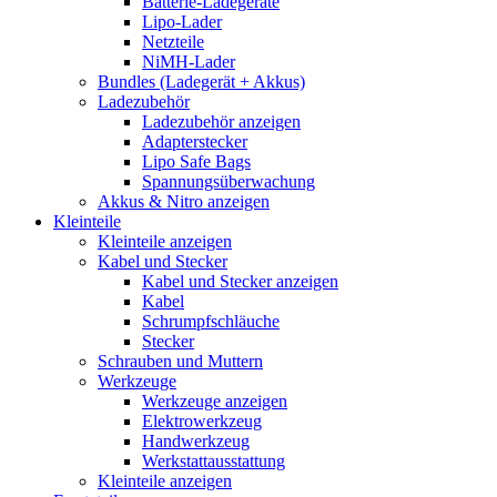
Batterie-Ladegeräte
Lipo-Lader
Netzteile
NiMH-Lader
Bundles (Ladegerät + Akkus)
Ladezubehör
Ladezubehör anzeigen
Adapterstecker
Lipo Safe Bags
Spannungsüberwachung
Akkus & Nitro anzeigen
Kleinteile
Kleinteile anzeigen
Kabel und Stecker
Kabel und Stecker anzeigen
Kabel
Schrumpfschläuche
Stecker
Schrauben und Muttern
Werkzeuge
Werkzeuge anzeigen
Elektrowerkzeug
Handwerkzeug
Werkstattausstattung
Kleinteile anzeigen