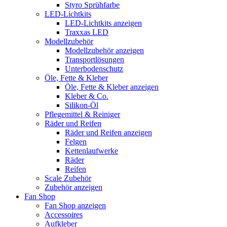
Styro Sprühfarbe
LED-Lichtkits
LED-Lichtkits anzeigen
Traxxas LED
Modellzubehör
Modellzubehör anzeigen
Transportlösungen
Unterbodenschutz
Öle, Fette & Kleber
Öle, Fette & Kleber anzeigen
Kleber & Co.
Silikon-Öl
Pflegemittel & Reiniger
Räder und Reifen
Räder und Reifen anzeigen
Felgen
Kettenlaufwerke
Räder
Reifen
Scale Zubehör
Zubehör anzeigen
Fan Shop
Fan Shop anzeigen
Accessoires
Aufkleber