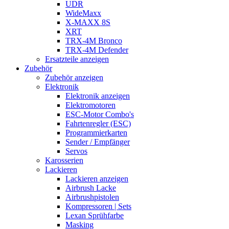
UDR
WideMaxx
X-MAXX 8S
XRT
TRX-4M Bronco
TRX-4M Defender
Ersatzteile anzeigen
Zubehör
Zubehör anzeigen
Elektronik
Elektronik anzeigen
Elektromotoren
ESC-Motor Combo's
Fahrtenregler (ESC)
Programmierkarten
Sender / Empfänger
Servos
Karosserien
Lackieren
Lackieren anzeigen
Airbrush Lacke
Airbrushpistolen
Kompressoren | Sets
Lexan Sprühfarbe
Masking