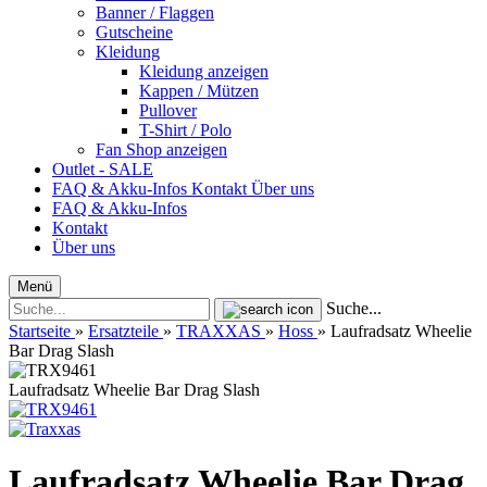
Banner / Flaggen
Gutscheine
Kleidung
Kleidung anzeigen
Kappen / Mützen
Pullover
T-Shirt / Polo
Fan Shop anzeigen
Outlet - SALE
FAQ & Akku-Infos
Kontakt
Über uns
FAQ & Akku-Infos
Kontakt
Über uns
Menü
Suche...
Startseite
»
Ersatzteile
»
TRAXXAS
»
Hoss
»
Laufradsatz Wheelie
Bar Drag Slash
Laufradsatz Wheelie Bar Drag Slash
Laufradsatz Wheelie Bar Drag