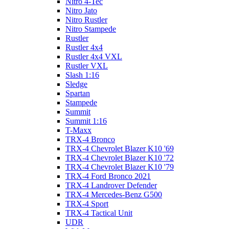
Nitro 4-Tec
Nitro Jato
Nitro Rustler
Nitro Stampede
Rustler
Rustler 4x4
Rustler 4x4 VXL
Rustler VXL
Slash 1:16
Sledge
Spartan
Stampede
Summit
Summit 1:16
T-Maxx
TRX-4 Bronco
TRX-4 Chevrolet Blazer K10 '69
TRX-4 Chevrolet Blazer K10 '72
TRX-4 Chevrolet Blazer K10 '79
TRX-4 Ford Bronco 2021
TRX-4 Landrover Defender
TRX-4 Mercedes-Benz G500
TRX-4 Sport
TRX-4 Tactical Unit
UDR