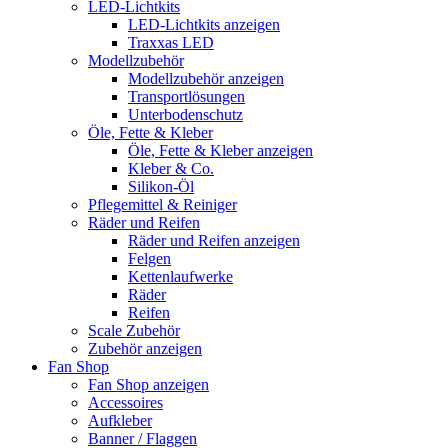
LED-Lichtkits
LED-Lichtkits anzeigen
Traxxas LED
Modellzubehör
Modellzubehör anzeigen
Transportlösungen
Unterbodenschutz
Öle, Fette & Kleber
Öle, Fette & Kleber anzeigen
Kleber & Co.
Silikon-Öl
Pflegemittel & Reiniger
Räder und Reifen
Räder und Reifen anzeigen
Felgen
Kettenlaufwerke
Räder
Reifen
Scale Zubehör
Zubehör anzeigen
Fan Shop
Fan Shop anzeigen
Accessoires
Aufkleber
Banner / Flaggen