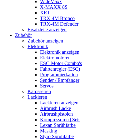
WideMaxx
X-MAXX 8S
XRT
TRX-4M Bronco
TRX-4M Defender
Ersatzteile anzeigen
Zubehör
Zubehör anzeigen
Elektronik
Elektronik anzeigen
Elektromotoren
ESC-Motor Combo's
Fahrtenregler (ESC)
Programmierkarten
Sender / Empfänger
Servos
Karosserien
Lackieren
Lackieren anzeigen
Airbrush Lacke
Airbrushpistolen
Kompressoren | Sets
Lexan Sprühfarbe
Masking
Styro Sprühfarbe