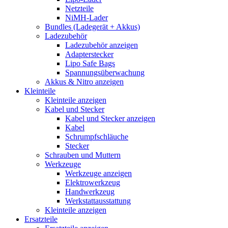
Netzteile
NiMH-Lader
Bundles (Ladegerät + Akkus)
Ladezubehör
Ladezubehör anzeigen
Adapterstecker
Lipo Safe Bags
Spannungsüberwachung
Akkus & Nitro anzeigen
Kleinteile
Kleinteile anzeigen
Kabel und Stecker
Kabel und Stecker anzeigen
Kabel
Schrumpfschläuche
Stecker
Schrauben und Muttern
Werkzeuge
Werkzeuge anzeigen
Elektrowerkzeug
Handwerkzeug
Werkstattausstattung
Kleinteile anzeigen
Ersatzteile