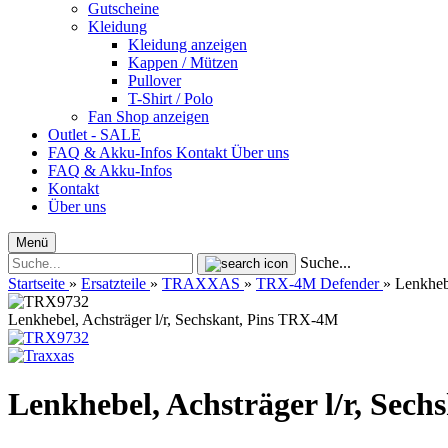
Gutscheine
Kleidung
Kleidung anzeigen
Kappen / Mützen
Pullover
T-Shirt / Polo
Fan Shop anzeigen
Outlet - SALE
FAQ & Akku-Infos
Kontakt
Über uns
FAQ & Akku-Infos
Kontakt
Über uns
Menü
Suche...
Startseite
»
Ersatzteile
»
TRAXXAS
»
TRX-4M Defender
»
Lenkheb
Lenkhebel, Achsträger l/r, Sechskant, Pins TRX-4M
Lenkhebel, Achsträger l/r, Sec