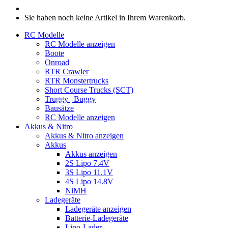
Sie haben noch keine Artikel in Ihrem Warenkorb.
RC Modelle
RC Modelle anzeigen
Boote
Onroad
RTR Crawler
RTR Monstertrucks
Short Course Trucks (SCT)
Truggy | Buggy
Bausätze
RC Modelle anzeigen
Akkus & Nitro
Akkus & Nitro anzeigen
Akkus
Akkus anzeigen
2S Lipo 7.4V
3S Lipo 11.1V
4S Lipo 14.8V
NiMH
Ladegeräte
Ladegeräte anzeigen
Batterie-Ladegeräte
Lipo-Lader