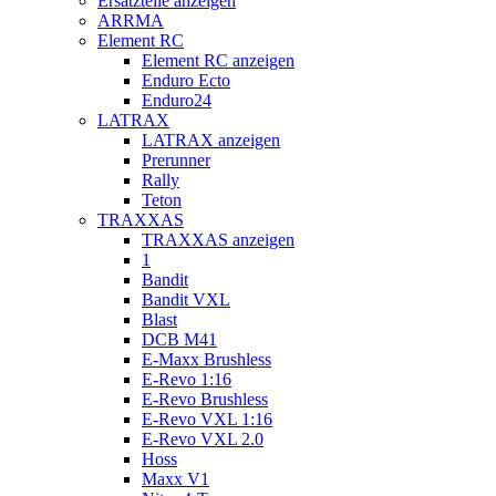
Ersatzteile anzeigen
ARRMA
Element RC
Element RC anzeigen
Enduro Ecto
Enduro24
LATRAX
LATRAX anzeigen
Prerunner
Rally
Teton
TRAXXAS
TRAXXAS anzeigen
1
Bandit
Bandit VXL
Blast
DCB M41
E-Maxx Brushless
E-Revo 1:16
E-Revo Brushless
E-Revo VXL 1:16
E-Revo VXL 2.0
Hoss
Maxx V1